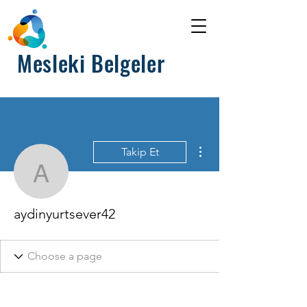
Mesleki Belgeler
Diğer Eylemler
Takip Et
aydinyurtsever42
aydinyurtsever42