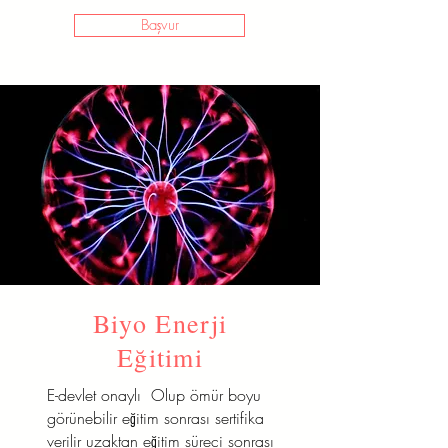
Başvur
Biyo Enerji
Eğitimi
E-devlet onaylı Olup ömür boyu
görünebilir eğitim sonrası sertifika
verilir uzaktan eğitim süreci sonrası