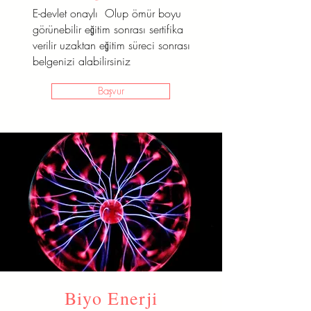
E-devlet onaylı Olup ömür boyu
görünebilir eğitim sonrası sertifika
verilir uzaktan eğitim süreci sonrası
belgenizi alabilirsiniz
Başvur
Biyo Enerji