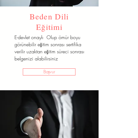
Beden Dili
Eğitimi
E-devlet onaylı Olup ömür boyu
görünebilir eğitim sonrası sertifika
verilir uzaktan eğitim süreci sonrası
belgenizi alabilirsiniz
Başvur