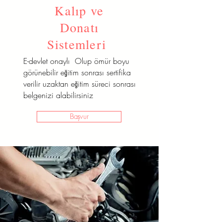
Kalıp ve
E-devlet onaylı Olup ömür boyu
görünebilir eğitim sonrası sertifika
Donatı
verilir uzaktan eğitim süreci sonrası
Sistemleri
belgenizi alabilirsiniz
E-devlet onaylı Olup ömür boyu
Başvur
görünebilir eğitim sonrası sertifika
verilir uzaktan eğitim süreci sonrası
belgenizi alabilirsiniz
Başvur