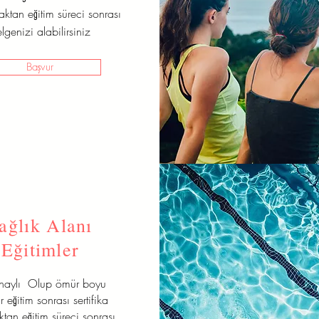
zaktan eğitim süreci sonrası
lgenizi alabilirsiniz
Başvur
ağlık Alanı
Eğitimler
onaylı Olup ömür boyu
r eğitim sonrası sertifika
aktan eğitim süreci sonrası