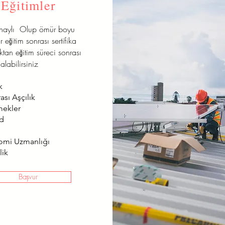
Eğitimler
onaylı Olup ömür boyu
r eğitim sonrası sertifika
aktan eğitim süreci sonrası
alabilirsiniz
k
ası Aşçılık
mekler
od
omi Uzmanlığı
lik
Başvur