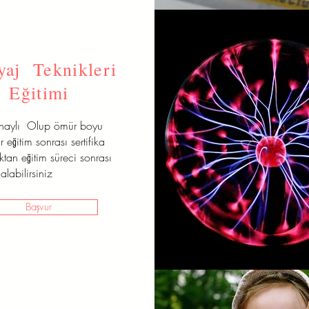
aj Teknikleri
Eğitimi
onaylı Olup ömür boyu
r eğitim sonrası sertifika
aktan eğitim süreci sonrası
alabilirsiniz
Başvur