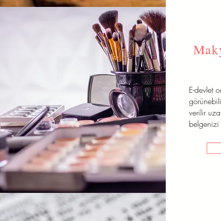
Maky
E-devlet 
görünebili
verilir uz
belgenizi 