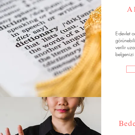
A
E-devlet 
görünebili
verilir uz
belgenizi 
Bede