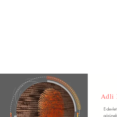
Adli 
E-devle
görünebi