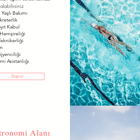
alabilirsiniz
 Yaşlı Bakımı
kreterlik
ayıt Kabul
 Hemşireliği
eknikerliği
ım
jyenciliği
mi Asistanlığı
Başvur
tronomi Alanı