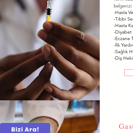
belgenizi 
-Hasta Ve
-Tıbbi Se
-Hasta K
-Diyabet
-Eczane T
-İlk Yard
-Sağlık Hi
-Diş Heki
Gas
Bizi Ara!