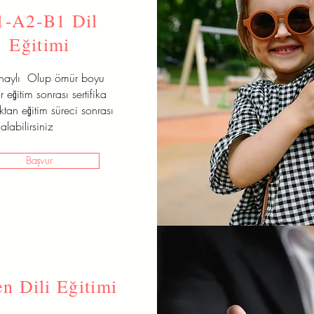
1-A2-B1 Dil
Eğitimi
onaylı Olup ömür boyu
r eğitim sonrası sertifika
aktan eğitim süreci sonrası
alabilirsiniz
Başvur
n Dili Eğitimi