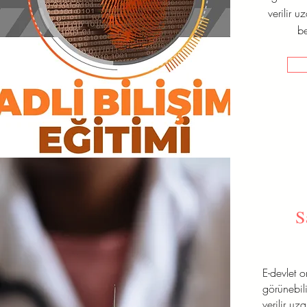
verilir u
be
S
E-devlet 
görünebili
verilir uz