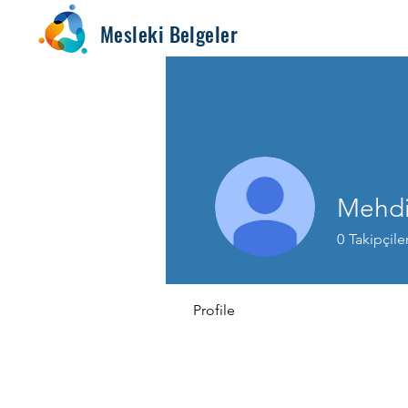
Mesleki Belgeler
Mehdi
0
Takipçile
Profile