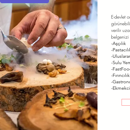
E-devlet 
görünebili
verilir uz
belgenizi 
-Aşçılık
-Pastacılı
-Uluslarar
-Sulu Ye
-FastFo
-Fırıncılık
-Gastron
-Ekmekci