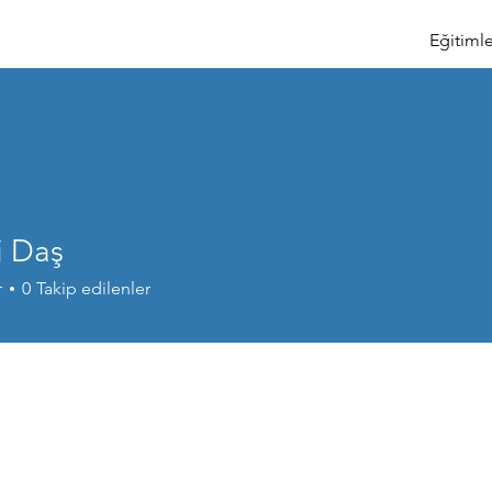
Eğitimle
 Daş
r
0
Takip edilenler