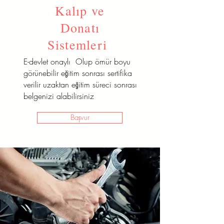
Kalıp ve
E-devlet onaylı Olup ömür boyu
görünebilir eğitim sonrası sertifika
Donatı
verilir uzaktan eğitim süreci sonrası
Sistemleri
belgenizi alabilirsiniz
E-devlet onaylı Olup ömür boyu
Başvur
görünebilir eğitim sonrası sertifika
verilir uzaktan eğitim süreci sonrası
belgenizi alabilirsiniz
Başvur