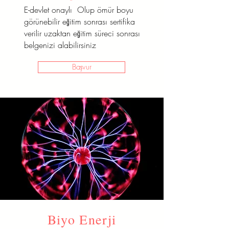
E-devlet onaylı Olup ömür boyu
görünebilir eğitim sonrası sertifika
verilir uzaktan eğitim süreci sonrası
belgenizi alabilirsiniz
Başvur
Biyo Enerji