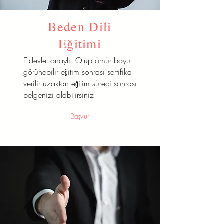
Beden Dili
Eğitimi
E-devlet onaylı Olup ömür boyu
görünebilir eğitim sonrası sertifika
verilir uzaktan eğitim süreci sonrası
belgenizi alabilirsiniz
Başvur