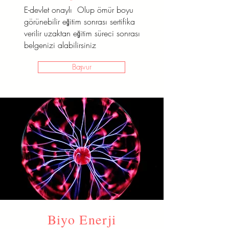
E-devlet onaylı Olup ömür boyu
görünebilir eğitim sonrası sertifika
verilir uzaktan eğitim süreci sonrası
belgenizi alabilirsiniz
Başvur
Biyo Enerji