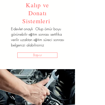
Kalıp ve
E-devlet onaylı Olup ömür boyu
görünebilir eğitim sonrası sertifika
Donatı
verilir uzaktan eğitim süreci sonrası
Sistemleri
belgenizi alabilirsiniz
E-devlet onaylı Olup ömür boyu
Başvur
görünebilir eğitim sonrası sertifika
verilir uzaktan eğitim süreci sonrası
belgenizi alabilirsiniz
Başvur