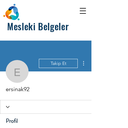
Mesleki Belgeler
Diğer Eylemler
Takip Et
ersinak92
ersinak92
Profil