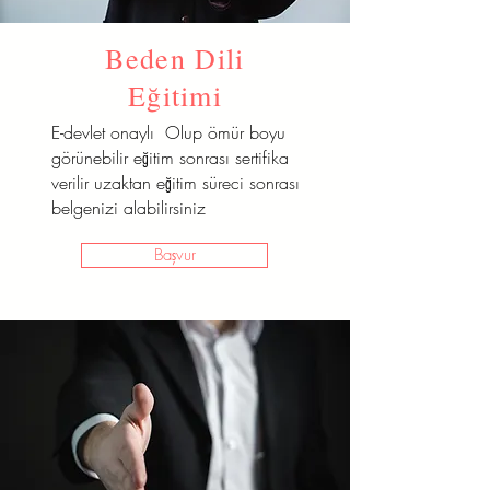
Beden Dili
Eğitimi
E-devlet onaylı Olup ömür boyu
görünebilir eğitim sonrası sertifika
verilir uzaktan eğitim süreci sonrası
belgenizi alabilirsiniz
Başvur