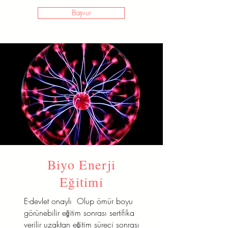
Başvur
Biyo Enerji
Eğitimi
E-devlet onaylı Olup ömür boyu
görünebilir eğitim sonrası sertifika
verilir uzaktan eğitim süreci sonrası