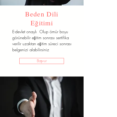
Beden Dili
Eğitimi
E-devlet onaylı Olup ömür boyu
görünebilir eğitim sonrası sertifika
verilir uzaktan eğitim süreci sonrası
belgenizi alabilirsiniz
Başvur