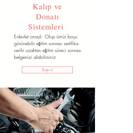
Kalıp ve
E-devlet onaylı Olup ömür boyu
görünebilir eğitim sonrası sertifika
Donatı
verilir uzaktan eğitim süreci sonrası
Sistemleri
belgenizi alabilirsiniz
E-devlet onaylı Olup ömür boyu
Başvur
görünebilir eğitim sonrası sertifika
verilir uzaktan eğitim süreci sonrası
belgenizi alabilirsiniz
Başvur