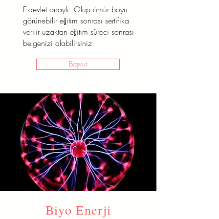
E-devlet onaylı Olup ömür boyu
görünebilir eğitim sonrası sertifika
verilir uzaktan eğitim süreci sonrası
belgenizi alabilirsiniz
Başvur
Biyo Enerji