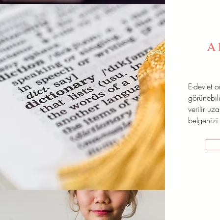
A
E-devlet 
görünebili
verilir uz
belgenizi 