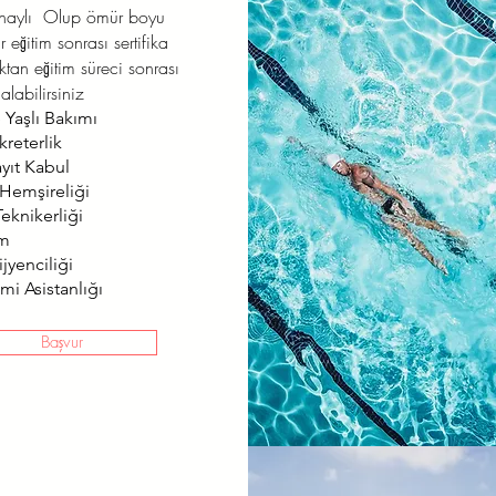
onaylı Olup ömür boyu
r eğitim sonrası sertifika
aktan eğitim süreci sonrası
alabilirsiniz
 Yaşlı Bakımı
kreterlik
ayıt Kabul
 Hemşireliği
eknikerliği
ım
jyenciliği
mi Asistanlığı
Başvur