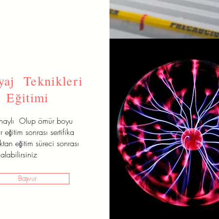
aj Teknikleri
Eğitimi
onaylı Olup ömür boyu
r eğitim sonrası sertifika
aktan eğitim süreci sonrası
alabilirsiniz
Başvur