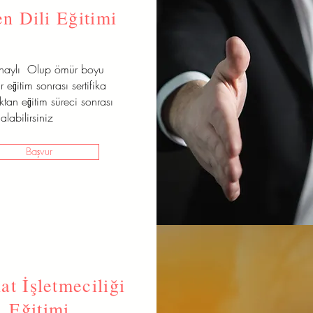
n Dili Eğitimi
onaylı Olup ömür boyu
r eğitim sonrası sertifika
aktan eğitim süreci sonrası
alabilirsiniz
Başvur
at İşletmeciliği
Eğitimi