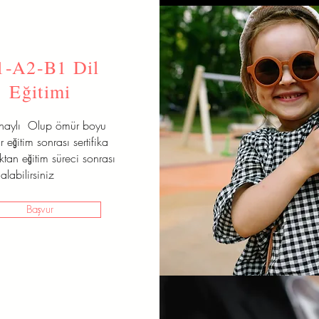
1-A2-B1 Dil
Eğitimi
onaylı Olup ömür boyu
r eğitim sonrası sertifika
aktan eğitim süreci sonrası
alabilirsiniz
Başvur