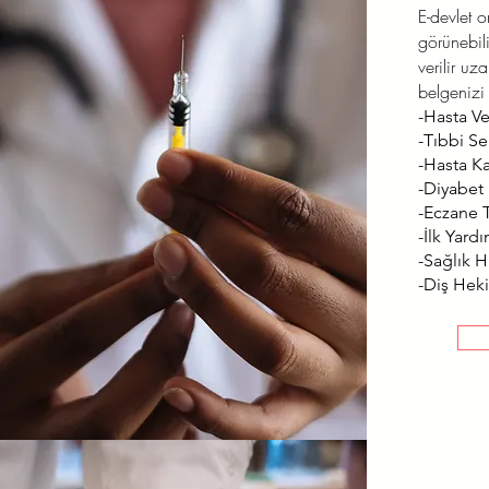
E-devlet 
görünebili
verilir uz
belgenizi 
-Hasta Ve
-Tıbbi Se
-Hasta K
-Diyabet
-Eczane T
-İlk Yard
-Sağlık Hi
-Diş Heki