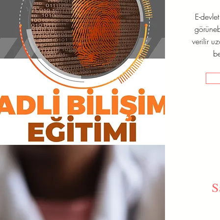
E-devle
görünebi
verilir u
be
S