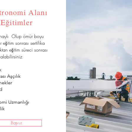
tronomi Alanı
Eğitimler
onaylı Olup ömür boyu
r eğitim sonrası sertifika
aktan eğitim süreci sonrası
alabilirsiniz
k
ası Aşçılık
mekler
od
omi Uzmanlığı
lik
Başvur