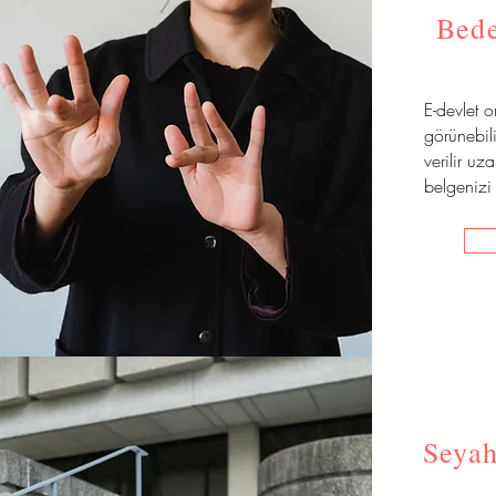
Bede
E-devlet 
görünebili
verilir uz
belgenizi 
Seyah