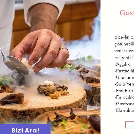
Gas
E-devlet 
görünebili
verilir uz
belgenizi 
-Aşçılık
-Pastacılı
-Uluslarar
-Sulu Ye
-FastFo
-Fırıncılık
-Gastron
-Ekmekci
Bizi Ara!