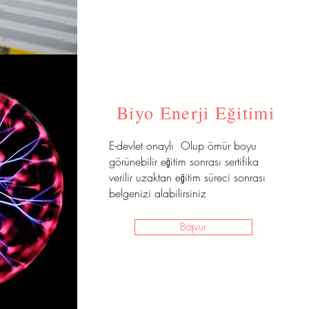
Biyo Enerji Eğitimi
E-devlet onaylı Olup ömür boyu
görünebilir eğitim sonrası sertifika
verilir uzaktan eğitim süreci sonrası
belgenizi alabilirsiniz
Başvur