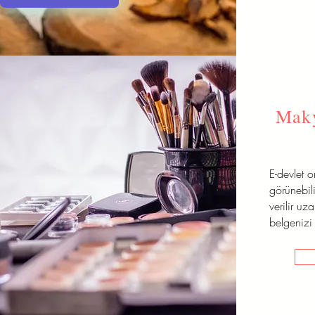
Maky
E-devlet 
görünebili
verilir uz
belgenizi 