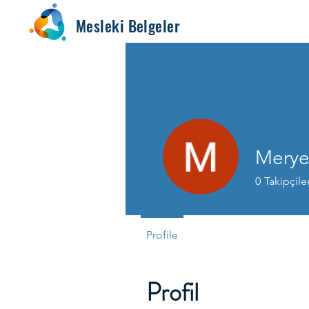
Mesleki Belgeler
Merye
0
Takipçile
Profile
Profil