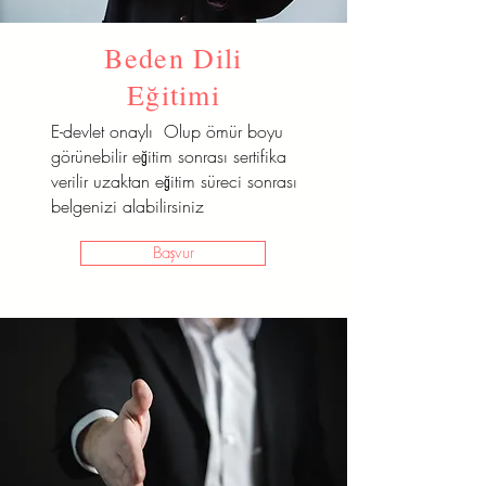
Beden Dili
Eğitimi
E-devlet onaylı Olup ömür boyu
görünebilir eğitim sonrası sertifika
verilir uzaktan eğitim süreci sonrası
belgenizi alabilirsiniz
Başvur