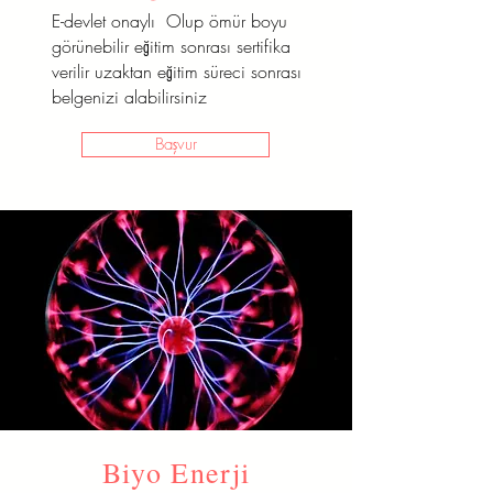
E-devlet onaylı Olup ömür boyu
görünebilir eğitim sonrası sertifika
verilir uzaktan eğitim süreci sonrası
belgenizi alabilirsiniz
Başvur
Biyo Enerji