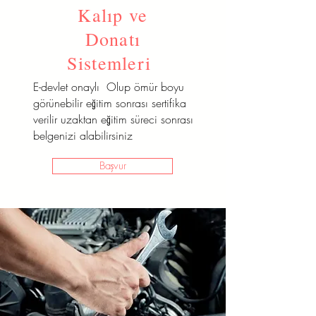
Kalıp ve
E-devlet onaylı Olup ömür boyu
görünebilir eğitim sonrası sertifika
Donatı
verilir uzaktan eğitim süreci sonrası
Sistemleri
belgenizi alabilirsiniz
E-devlet onaylı Olup ömür boyu
Başvur
görünebilir eğitim sonrası sertifika
verilir uzaktan eğitim süreci sonrası
belgenizi alabilirsiniz
Başvur