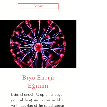
Başvur
Biyo Enerji
Eğitimi
E-devlet onaylı Olup ömür boyu
görünebilir eğitim sonrası sertifika
verilir uzaktan eğitim süreci sonrası