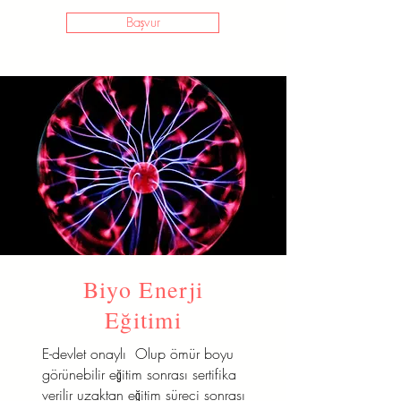
Başvur
Biyo Enerji
Eğitimi
E-devlet onaylı Olup ömür boyu
görünebilir eğitim sonrası sertifika
verilir uzaktan eğitim süreci sonrası