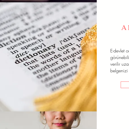
A
E-devlet 
görünebili
verilir uz
belgenizi 