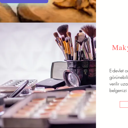
Maky
E-devlet 
görünebili
verilir uz
belgenizi 