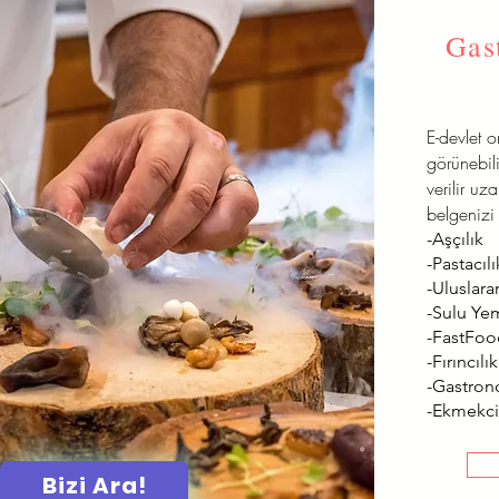
Gas
E-devlet 
görünebili
verilir uz
belgenizi 
-Aşçılık
-Pastacılı
-Uluslarar
-Sulu Ye
-FastFo
-Fırıncılık
-Gastron
-Ekmekci
Bizi Ara!