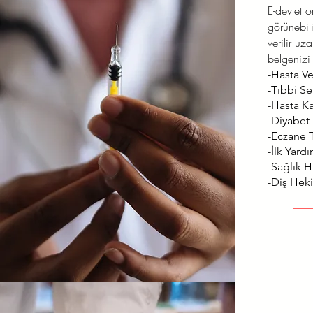
E-devlet 
görünebili
verilir uz
belgenizi 
-Hasta Ve
-Tıbbi Se
-Hasta K
-Diyabet
-Eczane T
-İlk Yard
-Sağlık Hi
-Diş Heki