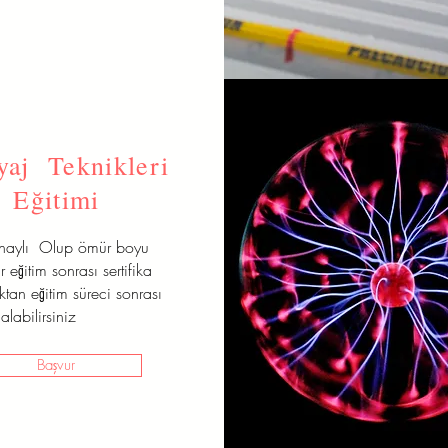
aj Teknikleri
Eğitimi
onaylı Olup ömür boyu
r eğitim sonrası sertifika
aktan eğitim süreci sonrası
alabilirsiniz
Başvur