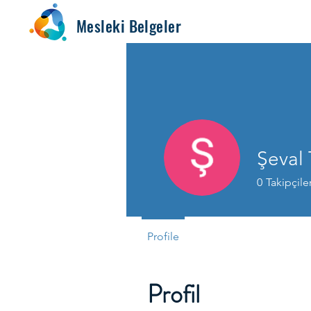
Mesleki Belgeler
Şeval 
0
Takipçile
Profile
Profil