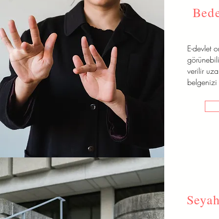
Bede
E-devlet 
görünebili
verilir uz
belgenizi 
Seyah