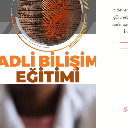
E-devle
görünebi
verilir u
be
S