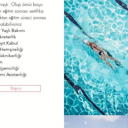
onaylı Olup ömür boyu
r eğitim sonrası sertifika
aktan eğitim süreci sonrası
alabilirsiniz
 Yaşlı Bakımı
kreterlik
ayıt Kabul
 Hemşireliği
eknikerliği
ım
jyenciliği
mi Asistanlığı
Başvur