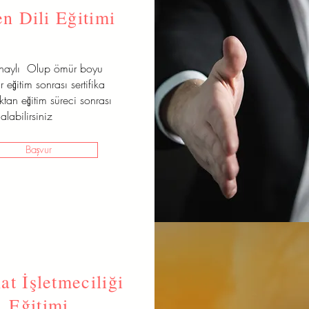
n Dili Eğitimi
onaylı Olup ömür boyu
r eğitim sonrası sertifika
aktan eğitim süreci sonrası
alabilirsiniz
Başvur
at İşletmeciliği
Eğitimi