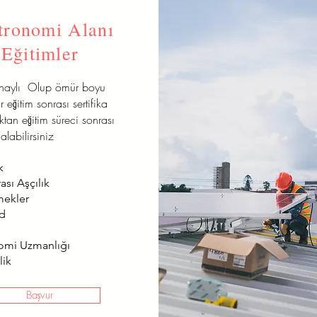
tronomi Alanı
Eğitimler
onaylı Olup ömür boyu
r eğitim sonrası sertifika
aktan eğitim süreci sonrası
alabilirsiniz
k
ası Aşçılık
mekler
od
omi Uzmanlığı
lik
Başvur