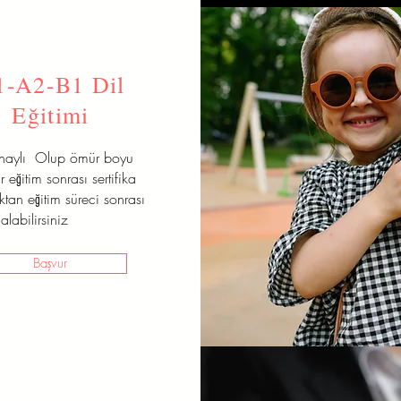
1-A2-B1 Dil
Eğitimi
onaylı Olup ömür boyu
r eğitim sonrası sertifika
aktan eğitim süreci sonrası
alabilirsiniz
Başvur