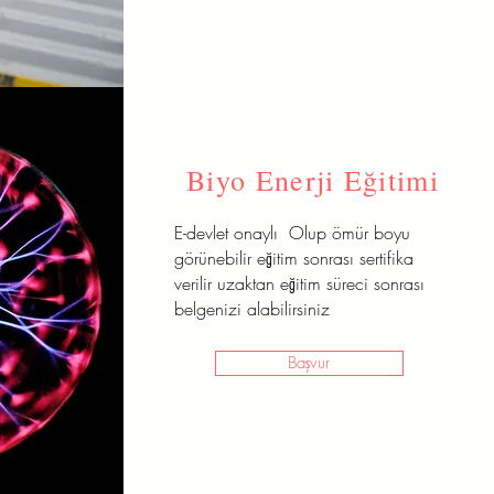
Biyo Enerji Eğitimi
E-devlet onaylı Olup ömür boyu
görünebilir eğitim sonrası sertifika
verilir uzaktan eğitim süreci sonrası
belgenizi alabilirsiniz
Başvur