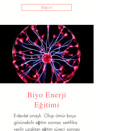
Başvur
Biyo Enerji
Eğitimi
E-devlet onaylı Olup ömür boyu
görünebilir eğitim sonrası sertifika
verilir uzaktan eğitim süreci sonrası