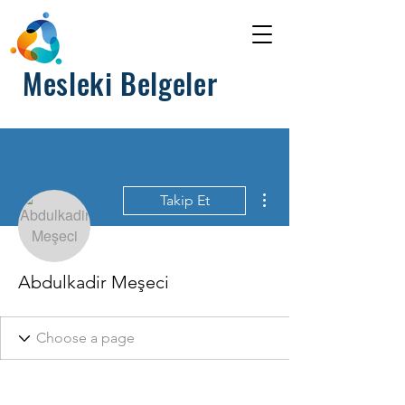
Mesleki Belgeler
Diğer Eylemler
Takip Et
Abdulkadir Meşeci