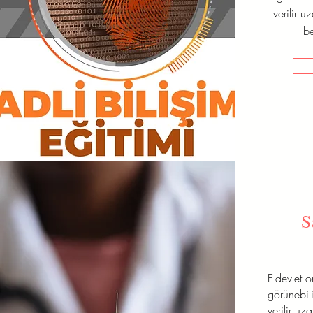
verilir u
be
S
E-devlet 
görünebili
verilir uz