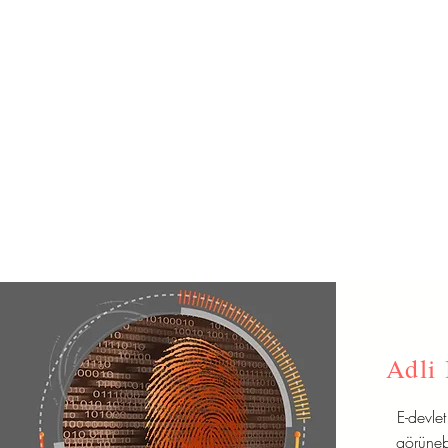
Adli 
E-devle
görünebi