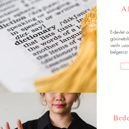
A
E-devlet 
görünebili
verilir uz
belgenizi 
Bede