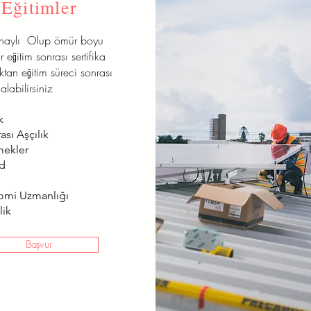
Eğitimler
onaylı Olup ömür boyu
r eğitim sonrası sertifika
aktan eğitim süreci sonrası
alabilirsiniz
k
ası Aşçılık
mekler
od
omi Uzmanlığı
lik
Başvur