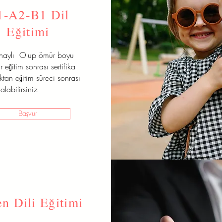
1-A2-B1 Dil
Eğitimi
onaylı Olup ömür boyu
r eğitim sonrası sertifika
aktan eğitim süreci sonrası
alabilirsiniz
Başvur
n Dili Eğitimi