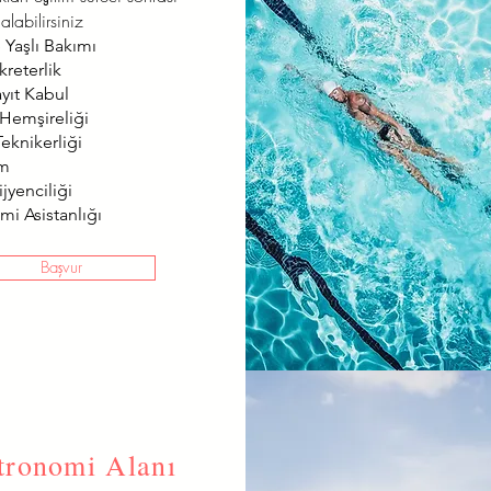
alabilirsiniz
 Yaşlı Bakımı
kreterlik
ayıt Kabul
 Hemşireliği
eknikerliği
ım
jyenciliği
mi Asistanlığı
Başvur
tronomi Alanı