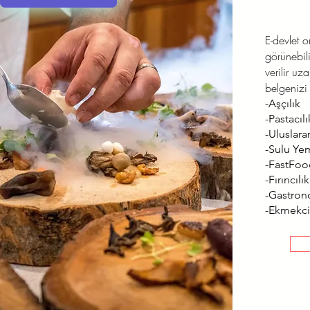
E-devlet 
görünebili
verilir uz
belgenizi 
-Aşçılık
-Pastacılı
-Uluslarar
-Sulu Ye
-FastFo
-Fırıncılık
-Gastron
-Ekmekci