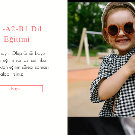
1-A2-B1 Dil
Eğitimi
onaylı Olup ömür boyu
r eğitim sonrası sertifika
aktan eğitim süreci sonrası
alabilirsiniz
Başvur