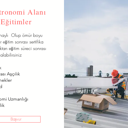
tronomi Alanı
Eğitimler
onaylı Olup ömür boyu
r eğitim sonrası sertifika
aktan eğitim süreci sonrası
alabilirsiniz
k
ası Aşçılık
mekler
od
omi Uzmanlığı
lik
Başvur