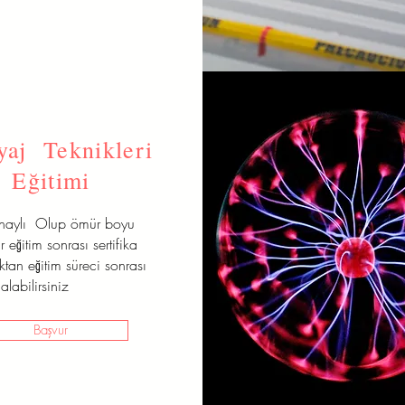
aj Teknikleri
Eğitimi
onaylı Olup ömür boyu
r eğitim sonrası sertifika
aktan eğitim süreci sonrası
alabilirsiniz
Başvur