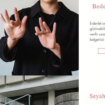
Bede
E-devlet 
görünebili
verilir uz
belgenizi 
Seyah