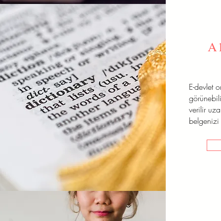
A
E-devlet 
görünebili
verilir uz
belgenizi 