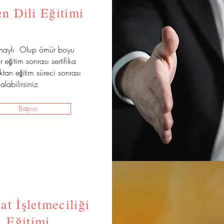
n Dili Eğitimi
onaylı Olup ömür boyu
r eğitim sonrası sertifika
aktan eğitim süreci sonrası
alabilirsiniz
Başvur
at İşletmeciliği
Eğitimi