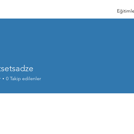
Eğitimle
tsetsadze
r
0
Takip edilenler