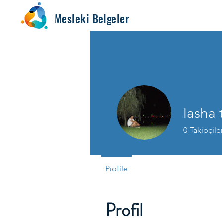
Mesleki Belgeler
lasha 
0
Takipçile
Profile
Profil