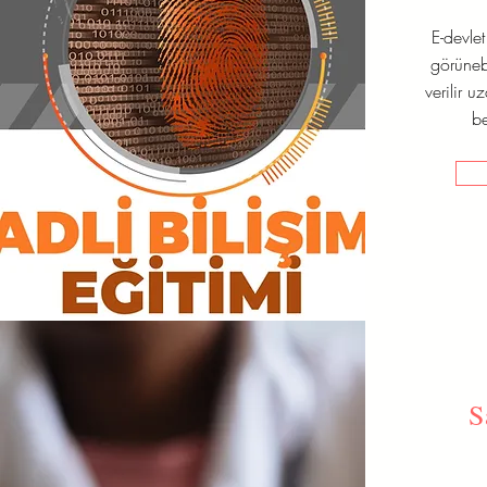
E-devle
görünebi
verilir u
be
S