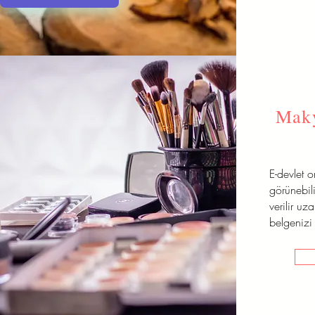
Maky
E-devlet 
görünebili
verilir uz
belgenizi 