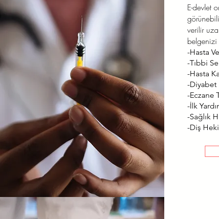
E-devlet 
görünebili
verilir uz
belgenizi 
-Hasta Ve
-Tıbbi Se
-Hasta K
-Diyabet
-Eczane T
-İlk Yard
-Sağlık Hi
-Diş Heki