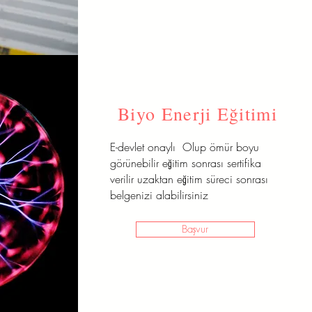
Biyo Enerji Eğitimi
E-devlet onaylı Olup ömür boyu
görünebilir eğitim sonrası sertifika
verilir uzaktan eğitim süreci sonrası
belgenizi alabilirsiniz
Başvur