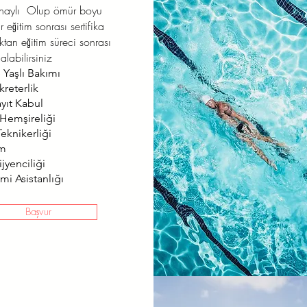
onaylı Olup ömür boyu
r eğitim sonrası sertifika
aktan eğitim süreci sonrası
alabilirsiniz
 Yaşlı Bakımı
kreterlik
ayıt Kabul
 Hemşireliği
eknikerliği
ım
jyenciliği
mi Asistanlığı
Başvur