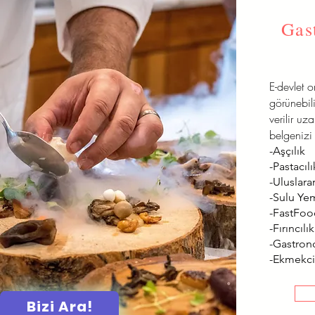
Gas
E-devlet 
görünebili
verilir uz
belgenizi 
-Aşçılık
-Pastacılı
-Uluslarar
-Sulu Ye
-FastFo
-Fırıncılık
-Gastron
-Ekmekci
Bizi Ara!