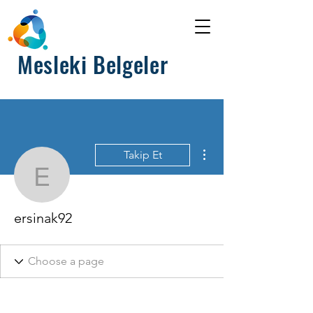
Mesleki Belgeler
Diğer Eylemler
Takip Et
ersinak92
ersinak92