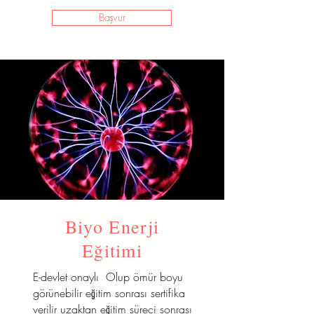
Başvur
Biyo Enerji
Eğitimi
E-devlet onaylı Olup ömür boyu
görünebilir eğitim sonrası sertifika
verilir uzaktan eğitim süreci sonrası